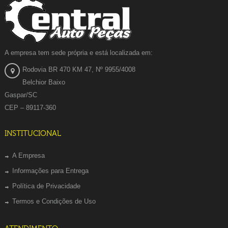
A empresa tem sede própria e está localizada em:
Rodovia BR 470 KM 47, Nº 9955/4008
Belchior Baixo
Gaspar/SC
CEP – 89117-360
INSTITUCIONAL
A Empresa
Informações para Entrega
Política de Privacidade
Termos e Condições de Uso