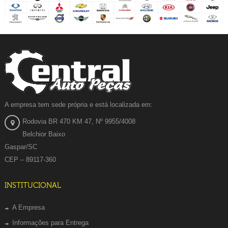
A empresa tem sede própria e está localizada em:
Rodovia BR 470 KM 47, Nº 9955/4008
Belchior Baixo
Gaspar/SC
CEP – 89117-360
INSTITUCIONAL
A Empresa
Informações para Entrega