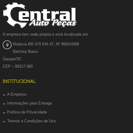
A empresa tem sede própria e está localizada em:
Rodovia BR 470 KM 47, Nº 9955/4008
Belchior Baixo
Gaspar/SC
CEP – 89117-360
INSTITUCIONAL
A Empresa
Informações para Entrega
Política de Privacidade
Termos e Condições de Uso