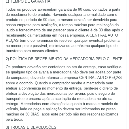
1) TEMPO DE GARANTIA:
Todos os produtos apresentam garantia de 90 dias, contados a partir
do recebimento do produto. Havendo qualquer anormalidade com o
produto no período de 90 dias, o mesmo deverá ser devolvido para
nossa empresa para avaliação, o tempo máximo para realização do
laudo e fornecimento de um parecer para o cliente é de 30 dias após o
recebimento da mercadoria em nossa empresa. A CENTRAL AUTO
PEÇAS tem o compromisso de resolver qualquer eventual problema
no menor prazo possível, minimizando ao máximo qualquer tipo de
transtorno para nossos clientes
2) POLÍTICA DE RECEBIMENTO DA MERCADORIA PELO CLIENTE
Os produtos deverão ser conferidos no ato da entrega, caso verifique-
se qualquer tipo de avaria a mercadoria não deve ser aceita por parte
do comprador, devendo informar a empresa
CENTRAL AUTO PEÇAS
sobre o ocorrido. Quando o comprador recebe a mercadoria sem
efetuar a conferência no momento da entrega, perde-se o direito de
efetuar a devolução das mercadorias por avaria, pois o seguro do
transporte se encerra após a aceitação da mercadoria no ato da
entrega. Mercadorias com divergência quanto à marca e modelo do
veículo, lado da peça e aplicação devem ser informados no prazo
máximo de 30 DIAS, após este período não nos responsabilizamos
pela troca.
3) TROCAS E DEVOLUÇÕES