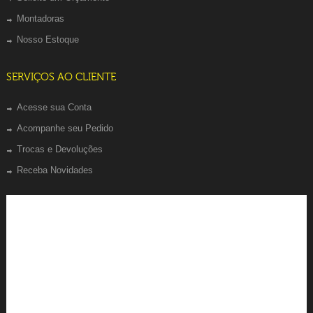
Montadoras
Nosso Estoque
SERVIÇOS AO CLIENTE
Acesse sua Conta
Acompanhe seu Pedido
Trocas e Devoluções
Receba Novidades