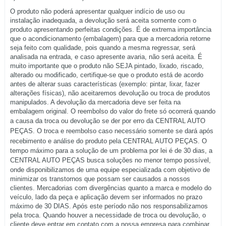
O produto não poderá apresentar qualquer indício de uso ou
instalação inadequada, a devolução será aceita somente com o
produto apresentando perfeitas condições. É de extrema importância
que o acondicionamento (embalagem) para que a mercadoria retorne
seja feito com qualidade, pois quando a mesma regressar, será
analisada na entrada, e caso apresente avaria, não será aceita. É
muito importante que o produto não SEJA pintado, lixado, riscado,
alterado ou modificado, certifique-se que o produto está de acordo
antes de alterar suas características (exemplo: pintar, lixar, fazer
alterações físicas), não aceitaremos devolução ou troca de produtos
manipulados. A devolução da mercadoria deve ser feita na
embalagem original. O reembolso do valor do frete só ocorrerá quando
a causa da troca ou devolução se der por erro da
CENTRAL AUTO
PEÇAS
. O troca e reembolso caso necessário somente se dará após
recebimento e análise do produto pela
CENTRAL AUTO PEÇAS
. O
tempo máximo para a solução de um problema por lei é de 30 dias, a
CENTRAL AUTO PEÇAS
busca soluções no menor tempo possível,
onde disponibilizamos de uma equipe especializada com objetivo de
minimizar os transtornos que possam ser causados a nossos
clientes. Mercadorias com divergências quanto a marca e modelo do
veículo, lado da peça e aplicação devem ser informados no prazo
máximo de 30 DIAS. Após este período não nos responsabilizamos
pela troca. Quando houver a necessidade de troca ou devolução, o
cliente deve entrar em contato com a nossa empresa para combinar